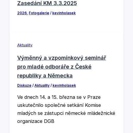
Zasedání KM 3.3.2025
2026
,
Fotogalerie
/
kevinholasek
Aktuality
Výměnný a vzpomínkový seminář
pro mladé odboráře z České
republiky a Německa
Diskuze
/
Aktuality
/
kevinholasek
Ve dnech 14. a 15. března se v Praze
uskutečnilo společné setkání Komise
mladých se zástupci německé mládežnické
organizace DGB