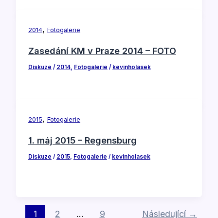
,
2014
Fotogalerie
Zasedání KM v Praze 2014 – FOTO
Diskuze
/
2014
,
Fotogalerie
/
kevinholasek
,
2015
Fotogalerie
1. máj 2015 – Regensburg
Diskuze
/
2015
,
Fotogalerie
/
kevinholasek
1
2
…
9
Následující
→