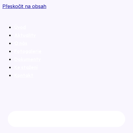
Přeskočit na obsah
Úvod
Aktuality
O nás
Fotogalerie
Dokumenty
Ke stažení
Kontakt